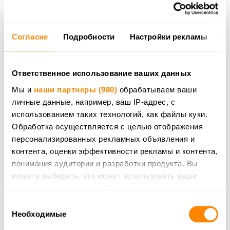
выбора персонализированного
→ подробнее...
контента
Согласие
Подробности
Настройки рекламы
О
д7. Определение эффективности
→ подробнее...
рекламы
Ответственное использование ваших данных
Мы и
наши партнеры (980)
обрабатываем ваши
д8. Определение эффективности
личные данные, например, ваш IP-адрес, с
→ подробнее...
контента
использованием таких технологий, как файлы куки.
Обработка осуществляется с целью отображения
персонализированных рекламных объявления и
д9. Понимание аудитории с
контента, оценки эффективности рекламы и контента,
помощью статистики или
→ подробнее...
понимания аудитории и разработки продукта. Вы
комбинации данных из разных
источников
можете выбирать, кто может использовать ваши
данные и для каких целей.
Выбор
Если вы разрешите, мы также хотели бы:
д10. Разработка и
Необходимые
согласия
→ подробнее...
совершенствование сервисов
собирать информацию о вашем