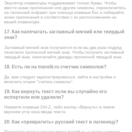
Эмулятор клавиатуры поддерживает только буквы. Чтобы
ввести знаки препинания или другие символы, переключитесь
на латинский алфавит при помощи клавиши Esc и набирайте
знаки препинания в соответствии с их расположением на
вашей клавиатуре.
17. Как напечатать заглавный мягкий или твердый
знак?
Заглавный мягкий знак получается если вы два раза подряд
печатаете прописной мягкий знак. Чтобы получить заглавный
твердый знак, напечатайте дважды прописной твердый знак.
18. Есть ли на translit.ru счетчик символов?
Да, вам следует зарегистрироваться, зайти в настройки и
включить опцию "считать символы".
19. Как вернуть текст если вы случайно его
испортили или удалили?
Нажмите клавиши Ctrl-Z, либо кнопку «Вернуть» в левом
верхнем углу окна ввода текста.
20. Как «превратить» русский текст в латиницу?
Поместите текст в окошко ввода translit.ru, а затем нажмите