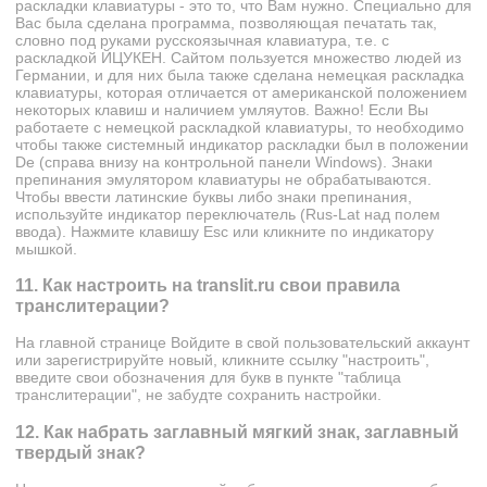
раскладки клавиатуры - это то, что Вам нужно. Специально для
Вас была сделана программа, позволяющая печатать так,
словно под руками русскоязычная клавиатура, т.е. с
раскладкой
ЙЦУКЕН
. Сайтом пользуется множество людей из
Германии, и для них была также сделана немецкая раскладка
клавиатуры, которая отличается от американской положением
некоторых клавиш и наличием умляутов. Важно! Если Вы
работаете с немецкой раскладкой клавиатуры, то необходимо
чтобы также системный индикатор раскладки был в положении
De (справа внизу на контрольной панели Windows). Знаки
препинания эмулятором клавиатуры не обрабатываются.
Чтобы ввести латинские буквы либо знаки препинания,
используйте индикатор переключатель (Rus-Lat над полем
ввода). Нажмите клавишy Esc или кликните по индикатору
мышкой.
11. Как настроить на translit.ru свои правила
транслитерации?
На главной странице Войдите в свой пользовательский аккаунт
или зарегистрируйте новый, кликните ссылку "настроить",
введите свои обозначения для букв в пункте "таблица
транслитерации", не забудте сохранить настройки.
12. Как набрать заглавный мягкий знак, заглавный
твердый знак?