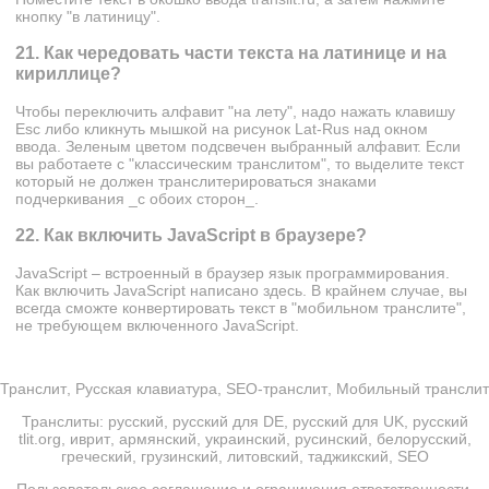
кнопку "в латиницу".
21. Как чередовать части текста на латинице и на
кириллице?
Чтобы переключить алфавит "на лету", надо нажать клавишу
Esc либо кликнуть мышкой на рисунок Lat-Rus над окном
ввода. Зеленым цветом подсвечен выбранный алфавит. Если
вы работаете с "классическим транслитом", то выделите текст
который не должен транслитерироваться знаками
подчеркивания _с обоих сторон_.
22. Как включить JavaScript в браузере?
JavaScript – встроенный в браузер язык программирования.
Как включить JavaScript написано
здесь
. В крайнем случае, вы
всегда сможте конвертировать текст в "мобильном транслите",
не требующем включенного JavaScript.
Транслит
,
Русская клавиатура
,
SEO-транслит
,
Мобильный транслит
Транслиты:
русский
,
русский для DE
,
русский для UK
,
русский
tlit.org
,
иврит
,
армянский
,
украинский
,
русинский
,
белорусский
,
греческий
,
грузинский
,
литовский
,
таджикский
,
SEO
Пользовательское соглашение и ограничения ответственности
,