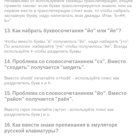
Независимо от используемой таблицы транслитерации, общее
правило таково: если буква транслитерируется знаком, или на
первом месте в транслитерации стоит знак, то чтобы набрать
заглавную букву, надо напечатать знак дважды. Итак, Ъ=##,
Ь=''
13. Как набрать буквосочетания "йо" или "йе"?
Чтобы вместо буквы "ё" получилось "йо", надо набирать "j+o".
По аналогии, набирайте "j+e" чтобы получилось "йе". Всегда
используйте
+
чтобы разделить буквы.
14. Проблема со словосочетанинем "сх". Вместо
"сxодить" получается "шодить".
Вместо shodit' печатайте s+hodit' - используйте плюс как
разделитель букв s и h.
15. Проблема со словосочетанинем "йо". Вместо
"район" получается "раён".
Вместо rajon печатайте raj+on - используйте плюс как
разделитель букв j и o.
16. Как ввести знаки препинания в эмуляторе
русской клавиатуры?