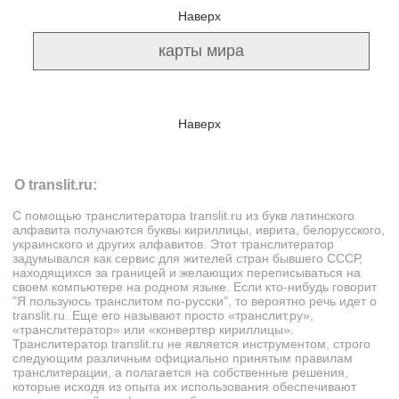
Наверх
Наверх
О translit.ru:
С помощью транслитератора
translit.ru
из букв латинского
алфавита получаются буквы кириллицы, иврита, белорусского,
украинского и других алфавитов. Этот транслитератор
задумывался как сервис для жителей стран бывшего СССР,
находящихся за границей и желающих переписываться на
своем компьютере на родном языке. Если кто-нибудь говорит
"Я пользуюсь транслитом по-русски", то вероятно речь идет о
translit.ru. Еще его называют просто «транслит.ру»,
«транслитератор» или «конвертер кириллицы».
Транслитератор translit.ru не является инструментом, строго
следующим различным официально принятым правилам
транслитерации, а полагается на собственные решения,
которые исходя из опыта их использования обеспечивают