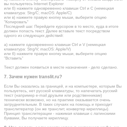
вы пользуетесь Internet Explorer
или б) нажмите одновременно клавиши Ctrl и C (немецкая
клавиатура: Strg/C; macOS: Apple/C)
или в) нажмите правую кнопку мыши, выберите опцию
"Копировать"
Последний шаг. Перейдите курсором в то место, куда в итоге
должен попасть текст. Далее вставьте текст посредством
одного из следующих действий:
а) нажмите одновременно клавиши Ctrl и V (немецкая
клавиатура: Strg/V; macOS: Apple/V)
или б) нажмите правую кнопку мыши, выберите опцию
"Вставить"
Текст должен появиться в месте назначения - дело сделано.
7. Зачем нужен translit.ru?
Если Вы оказались за границей, и на компьютере, которым Вы
пользуетесь, нет русской клавиатуры, то напечатать русский
текст (например e-mail друзьям или родственникам)
технически возможно, но на практике оказывается очень
затруднительным. В таких случаях на помощь и приходит
транслитератор (он же транслит, конвертер кириллицы).
Принцип транслитерации - нажимая клавиши с латинскими
буквами, Вы получаете кириллицу.