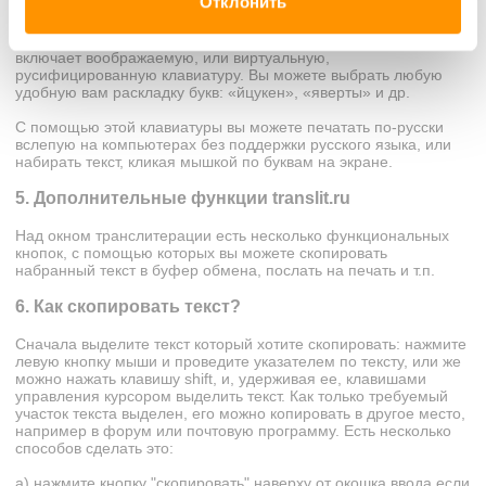
Отклонить
текста «слепым методом»
Ссылка
русская клавиатура
наверху слева в оранжевом поле
включает воображаемую, или виртуальную,
русифицированную клавиатуру. Вы можете выбрать любую
удобную вам раскладку букв: «йцукен», «яверты» и др.
С помощью этой клавиатуры вы можете печатать по-русски
вслепую на компьютерах без поддержки русского языка, или
набирать текст, кликая мышкой по буквам на экране.
5. Дополнительные функции translit.ru
Над окном транслитерации есть несколько функциональных
кнопок, с помощью которых вы можете скопировать
набранный текст в буфер обмена, послать на печать и т.п.
6. Как скопировать текст?
Сначала выделите текст который хотите скопировать: нажмите
левую кнопку мыши и проведите указателем по тексту, или же
можно нажать клавишу shift, и, удерживая ее, клавишами
управления курсором выделить текст. Как только требуемый
участок текста выделен, его можно копировать в другое место,
например в форум или почтовую программу. Есть несколько
способов сделать это:
а) нажмите кнопку "скопировать" наверху от окошка ввода если