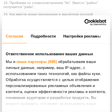
15. Проблема со словосочетанинем "йо". Вместо "район"
получается "раён".
16. Как ввести знаки препинания в эмуляторе русской
клавиатуры?
17. Как напечатать заглавный мягкий или твердый знак?
18. Есть ли на translit.ru счетчик символов?
Согласие
Подробности
Настройки рекламы
О
19. Как вернуть текст если вы случайно его испортили или
удалили?
20. Как «превратить» русский текст в латиницу?
Ответственное использование ваших данных
21. Как чередовать части текста на латинице и на кириллице?
Мы и
наши партнеры (980)
обрабатываем ваши
22. Как включить JavaScript в браузере?
личные данные, например, ваш IP-адрес, с
использованием таких технологий, как файлы куки.
1. Набор текста кириллицей на латинской
Обработка осуществляется с целью отображения
клавиатуре или наоборот
персонализированных рекламных объявления и
Убедитесь, что над окошком транслитерации включен режим
контента, оценки эффективности рекламы и контента,
«Я печатаю по-русски». Режимы переключаются клавишей F12
или ESC. Теперь просто набирайте текст латинскими буквами,
понимания аудитории и разработки продукта. Вы
в окне транслита он автоматически «переведется» в
можете выбирать, кто может использовать ваши
кириллицу.
данные и для каких целей.