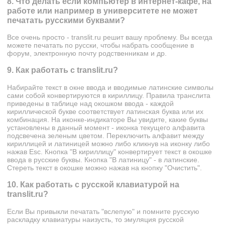
8. Что делать если компьютер в интернет-кафе, на
работе или например в университете не может
печатать русскими буквами?
Все очень просто - translit.ru решит вашу проблему. Вы всегда
можете печатать по русски, чтобы набрать сообщение в
форум, электронную почту родственникам и др.
9. Как работать с translit.ru?
Набирайте текст в окне ввода и вводимые латинские символы
сами собой конвертируются в кириллицу. Правила транслита
приведены в таблице над окошком ввода - каждой
кириллической букве соответствует латинская буква или их
комбинация. На иконке-индикаторе Вы увидите, какие буквы
установлены в данный момент - иконка текущего алфавита
подсвечена зеленым цветом. Переключить алфавит между
кириллицей и латиницей можно либо кликнув на иконку либо
нажав Esc. Кнопка "В кириллицу" конвертирует текст в окошке
ввода в русские буквы. Кнопка "В латиницу" - в латинские.
Стереть текст в окошке можно нажав на кнопку "Очистить".
10. Как работать с русской клавиатурой на
translit.ru?
Если Вы привыкли печатать "вслепую" и помните русскую
раскладку клавиатуры наизусть, то эмуляция русской