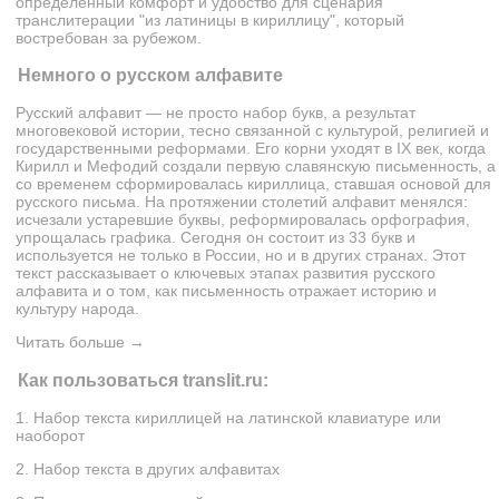
определенный комфорт и удобство для сценария
транслитерации "из латиницы в кириллицу", который
востребован за рубежом.
Немного о русском алфавите
Русский алфавит — не просто набор букв, а результат
многовековой истории, тесно связанной с культурой, религией и
государственными реформами. Его корни уходят в IX век, когда
Кирилл и Мефодий создали первую славянскую письменность, а
со временем сформировалась кириллица, ставшая основой для
русского письма. На протяжении столетий алфавит менялся:
исчезали устаревшие буквы, реформировалась орфография,
упрощалась графика. Сегодня он состоит из 33 букв и
используется не только в России, но и в других странах. Этот
текст рассказывает о ключевых этапах развития русского
алфавита и о том, как письменность отражает историю и
культуру народа.
Читать больше →
Как пользоваться translit.ru:
1. Набор текста кириллицей на латинской клавиатуре или
наоборот
2. Набор текста в других алфавитах