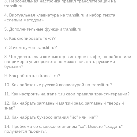
3. Персональная настройка правил транслитерации на
translit.ru
4. Виртуальная клавиатура на translit.ru и набор текста
«слепым методом»
5. Дополнительные функции translit.ru
6. Как скопировать текст?
7. Зачем нужен translit.ru?
8. Что делать если компьютер в интернет-кафе, на работе или
например в университете не может печатать русскими
буквами?
9. Как работать с translit.ru?
10. Как работать с русской клавиатурой на translit.ru?
11. Как настроить на translit.ru свои правила транслитерации?
12. Как набрать заглавный мягкий знак, заглавный твердый
знак?
13. Как набрать буквосочетания "йо" или "йе"?
14. Проблема со словосочетанинем "сх". Вместо "сxодить"
получается "шодить".