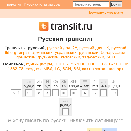
Транслит
,
Русская клавиатура
Настроить транслит
Русский транслит
Транслиты:
русский
,
русский для DE
,
русский для UK
,
русский
tlit.org
,
иврит
,
армянский
,
украинский
,
русинский
,
белорусский
,
греческий
,
грузинский
,
литовский
,
таджикский
,
SEO
Основной
,
буквы-цифры
,
ГОСТ 7.79-2000
,
ГОСТ 16876-71
,
СЭВ
1362-78
,
сходно с МВД
,
LC
,
BGN
,
BSI
,
как на загранпаспорт
Jo
Zh
H
Ch
Sh
Shh
##
''
Je
Ju
jo,yo,ö
zh
h,x
ch
sh
shh,w
#,tvz
',mjz
je,ä
ju,yu,ü
shift
Ja
ja,ya,q
Я хочу писать по-русски.
Включить латиницу
esc