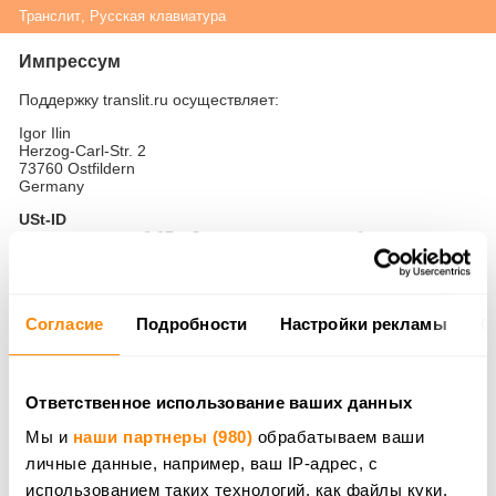
Транслит
,
Русская клавиатура
Импрессум
Поддержку translit.ru осуществляет:
Igor Ilin
Herzog-Carl-Str. 2
73760 Ostfildern
Germany
USt-ID
в соответствии с § 27 a Закона о налоге на добавленную
стоимость
DE267090799
Электронная почта
support@translit.net
Согласие
Подробности
Настройки рекламы
О
Телефон
+49 (711) 460 520 01
Ответственное использование ваших данных
Ответственный за содержание согласно § 18 абз. 2
MStV / Verantwortlich für den Inhalt nach § 18 Abs. 2
Мы и
наши партнеры (980)
обрабатываем ваши
MStV
личные данные, например, ваш IP-адрес, с
использованием таких технологий, как файлы куки.
Igor Ilin