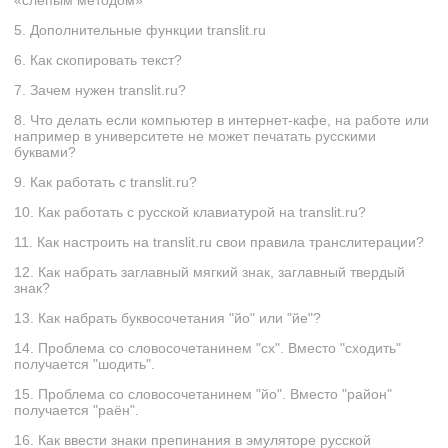
«слепым методом»
5. Дополнительные функции translit.ru
6. Как скопировать текст?
7. Зачем нужен translit.ru?
8. Что делать если компьютер в интернет-кафе, на работе или
например в университете не может печатать русскими
буквами?
9. Как работать с translit.ru?
10. Как работать с русской клавиатурой на translit.ru?
11. Как настроить на translit.ru свои правила транслитерации?
12. Как набрать заглавный мягкий знак, заглавный твердый
знак?
13. Как набрать буквосочетания "йо" или "йе"?
14. Проблема со словосочетанинем "сх". Вместо "сxодить"
получается "шодить".
15. Проблема со словосочетанинем "йо". Вместо "район"
получается "раён".
16. Как ввести знаки препинания в эмуляторе русской