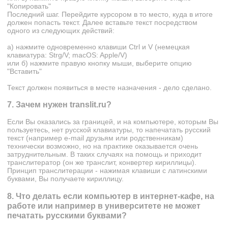
"Копировать"
Последний шаг. Перейдите курсором в то место, куда в итоге
должен попасть текст. Далее вставьте текст посредством
одного из следующих действий:
а) нажмите одновременно клавиши Ctrl и V (немецкая
клавиатура: Strg/V; macOS: Apple/V)
или б) нажмите правую кнопку мыши, выберите опцию
"Вставить"
Текст должен появиться в месте назначения - дело сделано.
7. Зачем нужен translit.ru?
Если Вы оказались за границей, и на компьютере, которым Вы
пользуетесь, нет русской клавиатуры, то напечатать русский
текст (например e-mail друзьям или родственникам)
технически возможно, но на практике оказывается очень
затруднительным. В таких случаях на помощь и приходит
транслитератор (он же транслит, конвертер кириллицы).
Принцип транслитерации - нажимая клавиши с латинскими
буквами, Вы получаете кириллицу.
8. Что делать если компьютер в интернет-кафе, на
работе или например в университете не может
печатать русскими буквами?