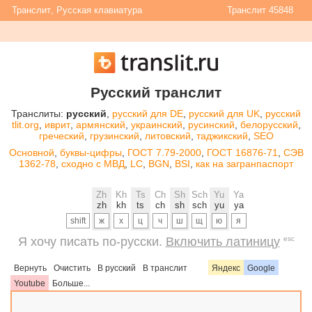
Транслит
,
Русская клавиатура
Транслит 45848
Русский транслит
Транслиты:
русский
,
русский для DE
,
русский для UK
,
русский
tlit.org
,
иврит
,
армянский
,
украинский
,
русинский
,
белорусский
,
греческий
,
грузинский
,
литовский
,
таджикский
,
SEO
Основной
,
буквы-цифры
,
ГОСТ 7.79-2000
,
ГОСТ 16876-71
,
СЭВ
1362-78
,
сходно с МВД
,
LC
,
BGN
,
BSI
,
как на загранпаспорт
Zh
Kh
Ts
Ch
Sh
Sch
Yu
Ya
zh
kh
ts
ch
sh
sch
yu
ya
shift
Я хочу писать по-русски.
Включить латиницу
esc