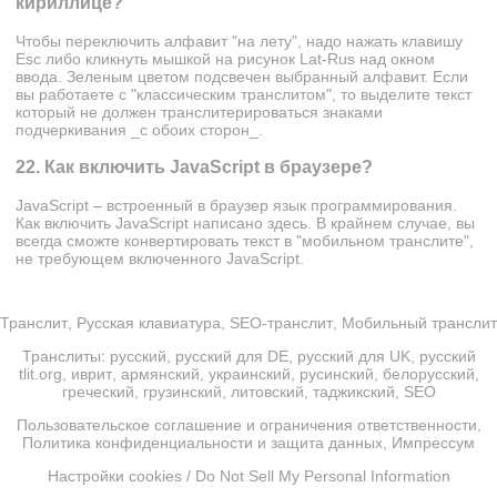
кириллице?
Чтобы переключить алфавит "на лету", надо нажать клавишу
Esc либо кликнуть мышкой на рисунок Lat-Rus над окном
ввода. Зеленым цветом подсвечен выбранный алфавит. Если
вы работаете с "классическим транслитом", то выделите текст
который не должен транслитерироваться знаками
подчеркивания _с обоих сторон_.
22. Как включить JavaScript в браузере?
JavaScript – встроенный в браузер язык программирования.
Как включить JavaScript написано
здесь
. В крайнем случае, вы
всегда сможте конвертировать текст в "мобильном транслите",
не требующем включенного JavaScript.
Транслит
,
Русская клавиатура
,
SEO-транслит
,
Мобильный транслит
Транслиты:
русский
,
русский для DE
,
русский для UK
,
русский
tlit.org
,
иврит
,
армянский
,
украинский
,
русинский
,
белорусский
,
греческий
,
грузинский
,
литовский
,
таджикский
,
SEO
Пользовательское соглашение и ограничения ответственности
,
Политика конфиденциальности и защита данных
,
Импрессум
Настройки cookies / Do Not Sell My Personal Information