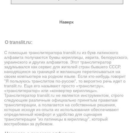
Наверх
О translit.ru:
С помощью транслитератора
translit.ru
из букв латинского
алфавита получаются буквы кириллицы, иврита, белорусского,
украинского и других алфавитов. Этот транслитератор
задумывался как сервис для жителей стран бывшего СССР,
находящихся за границей и желающих переписываться на
своем компьютере на родном языке. Если кто-нибудь говорит
"Я пользуюсь транслитом по-русски", то вероятно речь идет о
translit.ru. Еще его называют просто «транслит.ру»,
«транслитератор» или «конвертер кириллицы».
Транслитератор translit.ru не является инструментом, строго
следующим различным официально принятым правилам
транслитерации, а полагается на собственные решения,
которые исходя из опыта их использования обеспечивают
определенный комфорт и удобство для сценария
транслитерации "из латиницы в кириллицу", который
востребован за рубежом.