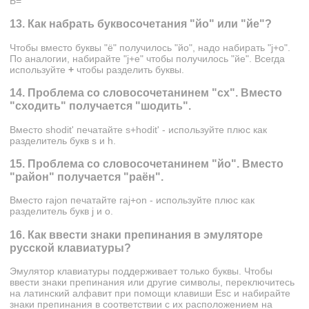
Ь=''
13. Как набрать буквосочетания "йо" или "йе"?
Чтобы вместо буквы "ё" получилось "йо", надо набирать "j+o".
По аналогии, набирайте "j+e" чтобы получилось "йе". Всегда
используйте
+
чтобы разделить буквы.
14. Проблема со словосочетанинем "сх". Вместо
"сxодить" получается "шодить".
Вместо shodit' печатайте s+hodit' - используйте плюс как
разделитель букв s и h.
15. Проблема со словосочетанинем "йо". Вместо
"район" получается "раён".
Вместо rajon печатайте raj+on - используйте плюс как
разделитель букв j и o.
16. Как ввести знаки препинания в эмуляторе
русской клавиатуры?
Эмулятор клавиатуры поддерживает только буквы. Чтобы
ввести знаки препинания или другие символы, переключитесь
на латинский алфавит при помощи клавиши Esc и набирайте
знаки препинания в соответствии с их расположением на