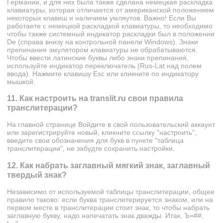
Германии, и для них была также сделана немецкая раскладка
клавиатуры, которая отличается от американской положением
некоторых клавиш и наличием умляутов. Важно! Если Вы
работаете с немецкой раскладкой клавиатуры, то необходимо
чтобы также системный индикатор раскладки был в положении
De (справа внизу на контрольной панели Windows). Знаки
препинания эмулятором клавиатуры не обрабатываются.
Чтобы ввести латинские буквы либо знаки препинания,
используйте индикатор переключатель (Rus-Lat над полем
ввода). Нажмите клавишy Esc или кликните по индикатору
мышкой.
11. Как настроить на translit.ru свои правила
транслитерации?
На главной странице Войдите в свой пользовательский аккаунт
или зарегистрируйте новый, кликните ссылку "настроить",
введите свои обозначения для букв в пункте "таблица
транслитерации", не забудте сохранить настройки.
12. Как набрать заглавный мягкий знак, заглавный
твердый знак?
Независимо от используемой таблицы транслитерации, общее
правило таково: если буква транслитерируется знаком, или на
первом месте в транслитерации стоит знак, то чтобы набрать
заглавную букву, надо напечатать знак дважды. Итак, Ъ=##,