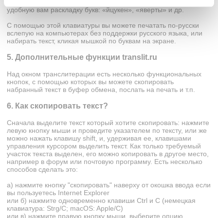
русифицированную клавиатуру. Вы можете выбрать любую
удобную вам раскладку букв: «йцукен», «яверты» и др.
С помощью этой клавиатуры вы можете печатать по-русски
вслепую на компьютерах без поддержки русского языка, или
набирать текст, кликая мышкой по буквам на экране.
5. Дополнительные функции translit.ru
Над окном транслитерации есть несколько функциональных
кнопок, с помощью которых вы можете скопировать
набранный текст в буфер обмена, послать на печать и т.п.
6. Как скопировать текст?
Сначала выделите текст который хотите скопировать: нажмите
левую кнопку мыши и проведите указателем по тексту, или же
можно нажать клавишу shift, и, удерживая ее, клавишами
управления курсором выделить текст. Как только требуемый
участок текста выделен, его можно копировать в другое место,
например в форум или почтовую программу. Есть несколько
способов сделать это:
а) нажмите кнопку "скопировать" наверху от окошка ввода если
вы пользуетесь Internet Explorer
или б) нажмите одновременно клавиши Ctrl и C (немецкая
клавиатура: Strg/C; macOS: Apple/C)
или в) нажмите правую кнопку мыши, выберите опцию