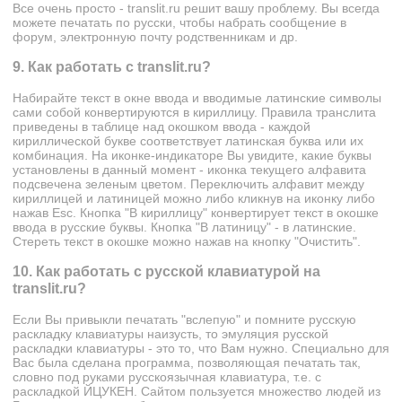
Все очень просто - translit.ru решит вашу проблему. Вы всегда
можете печатать по русски, чтобы набрать сообщение в
форум, электронную почту родственникам и др.
9. Как работать с translit.ru?
Набирайте текст в окне ввода и вводимые латинские символы
сами собой конвертируются в кириллицу. Правила транслита
приведены в таблице над окошком ввода - каждой
кириллической букве соответствует латинская буква или их
комбинация. На иконке-индикаторе Вы увидите, какие буквы
установлены в данный момент - иконка текущего алфавита
подсвечена зеленым цветом. Переключить алфавит между
кириллицей и латиницей можно либо кликнув на иконку либо
нажав Esc. Кнопка "В кириллицу" конвертирует текст в окошке
ввода в русские буквы. Кнопка "В латиницу" - в латинские.
Стереть текст в окошке можно нажав на кнопку "Очистить".
10. Как работать с русской клавиатурой на
translit.ru?
Если Вы привыкли печатать "вслепую" и помните русскую
раскладку клавиатуры наизусть, то эмуляция русской
раскладки клавиатуры - это то, что Вам нужно. Специально для
Вас была сделана программа, позволяющая печатать так,
словно под руками русскоязычная клавиатура, т.е. с
раскладкой
ЙЦУКЕН
. Сайтом пользуется множество людей из