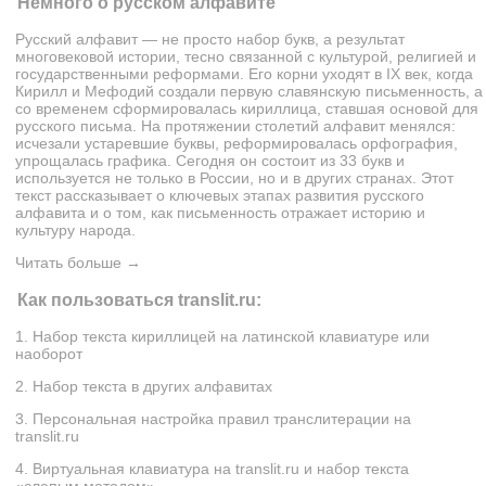
Немного о русском алфавите
Русский алфавит — не просто набор букв, а результат
многовековой истории, тесно связанной с культурой, религией и
государственными реформами. Его корни уходят в IX век, когда
Кирилл и Мефодий создали первую славянскую письменность, а
со временем сформировалась кириллица, ставшая основой для
русского письма. На протяжении столетий алфавит менялся:
исчезали устаревшие буквы, реформировалась орфография,
упрощалась графика. Сегодня он состоит из 33 букв и
используется не только в России, но и в других странах. Этот
текст рассказывает о ключевых этапах развития русского
алфавита и о том, как письменность отражает историю и
культуру народа.
Читать больше →
Как пользоваться translit.ru:
1. Набор текста кириллицей на латинской клавиатуре или
наоборот
2. Набор текста в других алфавитах
3. Персональная настройка правил транслитерации на
translit.ru
4. Виртуальная клавиатура на translit.ru и набор текста